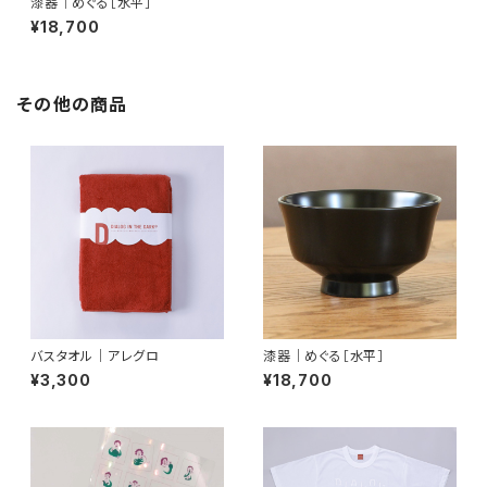
漆器｜めぐる［水平］
¥18,700
その他の商品
バスタオル｜アレグロ
漆器｜めぐる［水平］
¥3,300
¥18,700