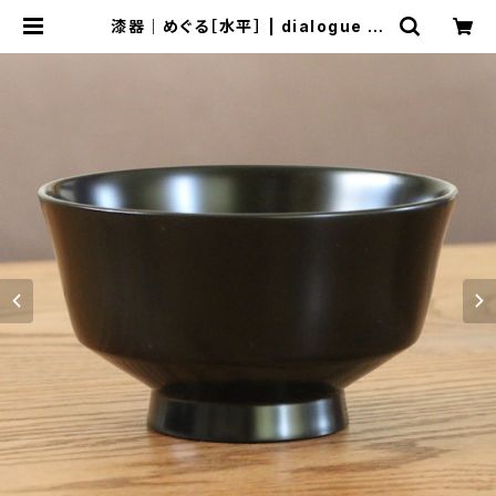
漆器｜めぐる［水平］ | dialogue m
useum shop